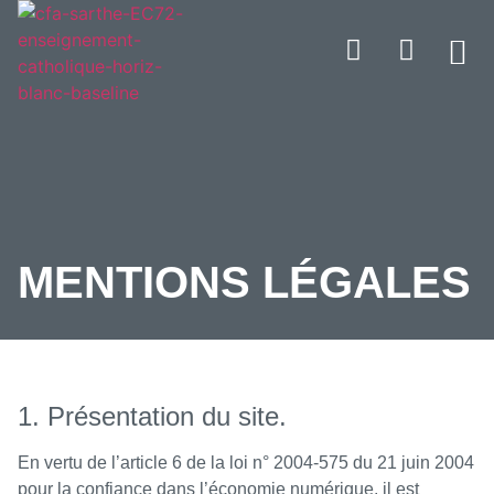
NOS
NOS S
ESPA
ESP
NOS
Mentions légales
NOS
NOS S
ESPA
ESP
NOS
MENTIONS LÉGALES
1. Présentation du site.
En vertu de l’article 6 de la loi n° 2004-575 du 21 juin 2004
pour la confiance dans l’économie numérique, il est