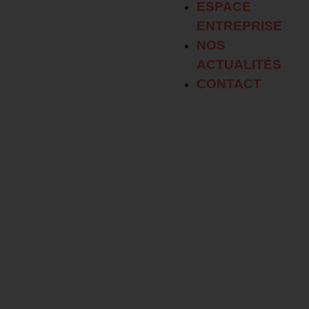
ESPACE
ENTREPRISE
NOS
ACTUALITÉS
CONTACT
NOS FORMATIONS
NOS SITES DE
FORMATION
ESPACE
APPRENTI
ESPACE
ENTREPRISE
NOS ACTUALITÉS
CONTACT
NOS