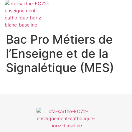
NOS
NOS S
ESPA
ESP
NOS
Bac Pro Métiers de
l’Enseigne et de la
NOS
NOS S
ESPA
ESP
NOS
Signalétique (MES)